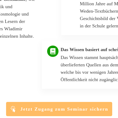
Million Jahre auf 
tik und
Weden-Textbüchern. 
 Kosmologie und
Geschichtsbild der V
en Lesern der
in der Schule geler
ors Wladimir
einzelnen Inhalte.
Das Wissen basiert auf schri
Das Wissen stammt hauptsächl
überlieferten Quellen aus de
welche bis vor wenigen Jahren
Öffentlichkeit nicht zugängli
Jetzt Zugang zum Seminar sichern