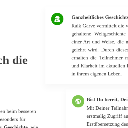
Ganzheitliches Geschicht
Raik Garve vermittelt die 
gehaltene Weltgeschicht
einer Art und Weise, die n
gelehrt wird. Durch diese
ch die
erhalten die Teilnehmer m
und Klarheit im aktuellen
in ihrem eigenen Leben.
Bist Du bereit, De
Mit Deiner Teilnah
ten beim besseren
erstmalig Zugriff a
besonders für
Erstübersetzung des
r Geschichte
, wie